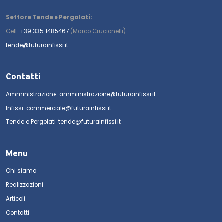
Settore Tende e Pergolati:
Cell:
+39 335 1485467
(Marco Crucianelli)
tende@futurainfissi.it
Contatti
Amministrazione: amministrazione@futurainfissi.it
Infissi: commerciale@futurainfissi.it
Tende e Pergolati: tende@futurainfissi.it
Menu
Chi siamo
Realizzazioni
Articoli
Contatti