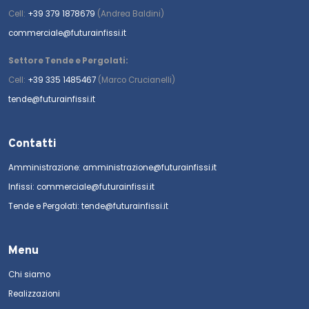
Cell:
+39 379 1878679
(Andrea Baldini)
commerciale@futurainfissi.it
Settore Tende e Pergolati:
Cell:
+39 335 1485467
(Marco Crucianelli)
tende@futurainfissi.it
Contatti
Amministrazione: amministrazione@futurainfissi.it
Infissi: commerciale@futurainfissi.it
Tende e Pergolati: tende@futurainfissi.it
Menu
Chi siamo
Realizzazioni