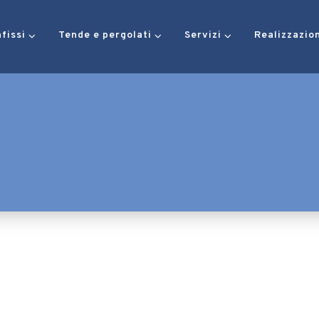
nfissi
Tende e pergolati
Servizi
Realizzazio