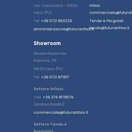
Loc. Cuccurano - 61032
Infissi:
Fano (PU)
commerciale@futurainf
Tel:
+39 0721 850225
Tende e Pergolati:
tende@futurainfissi.it
amministrazione@futurainfissi.it
Showroom
Strada Nazionale
Flaminia, 1/R
61032 Fano (PU)
Tel:
+39 0721 871817
Settore Infissi:
Cell:
+39 379 1878679
(Andrea Baldini)
commerciale@futurainfissi.it
Settore Tende e
Pergolati: