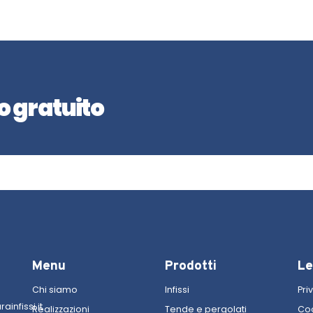
o gratuito
Menu
Prodotti
Le
Chi siamo
Infissi
Pri
infissi.it
Realizzazioni
Tende e pergolati
Coo