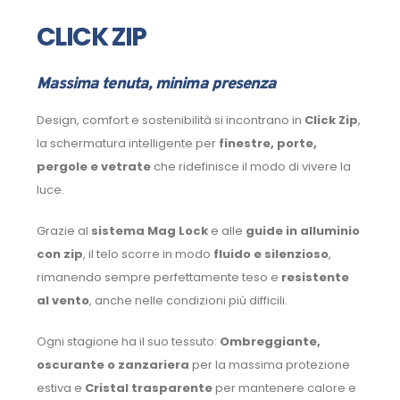
CLICK ZIP
Massima tenuta, minima presenza
Design, comfort e sostenibilità si incontrano in
Click Zip
,
la schermatura intelligente per
finestre, porte,
pergole e vetrate
che ridefinisce il modo di vivere la
luce.
Grazie al
sistema Mag Lock
e alle
guide in alluminio
con zip
, il telo scorre in modo
fluido e silenzioso
,
rimanendo sempre perfettamente teso e
resistente
al vento
, anche nelle condizioni più difficili.
Ogni stagione ha il suo tessuto:
Ombreggiante,
oscurante o zanzariera
per la massima protezione
estiva e
Cristal trasparente
per mantenere calore e