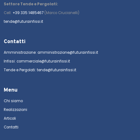
Settore Tende e Pergolati:
Cell:
+39 335 1485467
(Marco Crucianelli)
tende@futurainfissi.it
Contatti
Amministrazione: amministrazione@futurainfissi.it
Infissi: commerciale@futurainfissi.it
Tende e Pergolati: tende@futurainfissi.it
Menu
Chi siamo
Realizzazioni
Articoli
Contatti