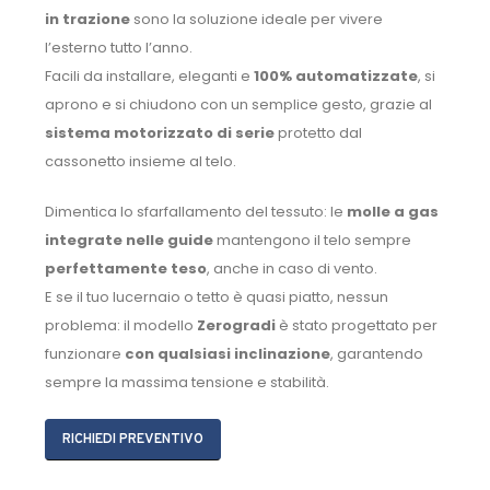
in trazione
sono la soluzione ideale per vivere
l’esterno tutto l’anno.
Facili da installare, eleganti e
100% automatizzate
, si
aprono e si chiudono con un semplice gesto, grazie al
sistema motorizzato di serie
protetto dal
cassonetto insieme al telo.
Dimentica lo sfarfallamento del tessuto: le
molle a gas
integrate nelle guide
mantengono il telo sempre
perfettamente teso
, anche in caso di vento.
E se il tuo lucernaio o tetto è quasi piatto, nessun
problema: il modello
Zerogradi
è stato progettato per
funzionare
con qualsiasi inclinazione
, garantendo
sempre la massima tensione e stabilità.
RICHIEDI PREVENTIVO