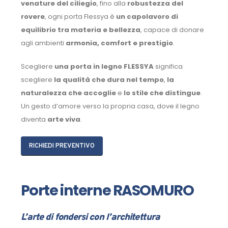
venature del ciliegio
, fino alla
robustezza del
rovere
, ogni porta Flessya è
un capolavoro di
equilibrio tra materia e bellezza
, capace di donare
agli ambienti
armonia, comfort e prestigio
.
Scegliere
una porta in legno FLESSYA
significa
scegliere
la qualità che dura nel tempo
,
la
naturalezza che accoglie
e
lo stile che distingue
.
Un gesto d’amore verso la propria casa, dove il legno
diventa
arte viva
.
RICHIEDI PREVENTIVO
Porte interne RASOMURO
L’arte di fondersi con l’architettura