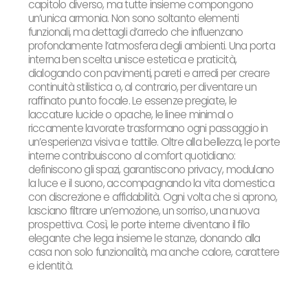
capitolo diverso, ma tutte insieme compongono
un’unica armonia. Non sono soltanto elementi
funzionali, ma dettagli d’arredo che influenzano
profondamente l’atmosfera degli ambienti. Una porta
interna ben scelta unisce estetica e praticità,
dialogando con pavimenti, pareti e arredi per creare
continuità stilistica o, al contrario, per diventare un
raffinato punto focale. Le essenze pregiate, le
laccature lucide o opache, le linee minimal o
riccamente lavorate trasformano ogni passaggio in
un’esperienza visiva e tattile. Oltre alla bellezza, le porte
interne contribuiscono al comfort quotidiano:
definiscono gli spazi, garantiscono privacy, modulano
la luce e il suono, accompagnando la vita domestica
con discrezione e affidabilità. Ogni volta che si aprono,
lasciano filtrare un’emozione, un sorriso, una nuova
prospettiva. Così, le porte interne diventano il filo
elegante che lega insieme le stanze, donando alla
casa non solo funzionalità, ma anche calore, carattere
e identità.