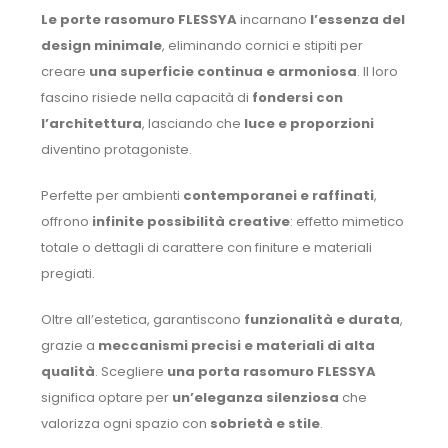
Le porte rasomuro FLESSYA
incarnano
l’essenza del
design minimale
, eliminando cornici e stipiti per
creare
una superficie continua e armoniosa
. Il loro
fascino risiede nella capacità di
fondersi con
l’architettura
, lasciando che
luce e proporzioni
diventino protagoniste.
Perfette per ambienti
contemporanei e raffinati
,
offrono
infinite possibilità creative
: effetto mimetico
totale o dettagli di carattere con finiture e materiali
pregiati.
Oltre all’estetica, garantiscono
funzionalità e durata
,
grazie a
meccanismi precisi e materiali di alta
qualità
. Scegliere
una porta rasomuro FLESSYA
significa optare per
un’eleganza silenziosa
che
valorizza ogni spazio con
sobrietà e stile
.