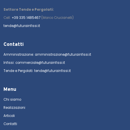
Settore Tende e Pergolati:
Cell:
+39 335 1485467
(Marco Crucianelli)
tende@futurainfissi.it
Contatti
Amministrazione: amministrazione@futurainfissi.it
Infissi: commerciale@futurainfissi.it
Tende e Pergolati: tende@futurainfissi.it
Menu
Chi siamo
Realizzazioni
Articoli
Contatti