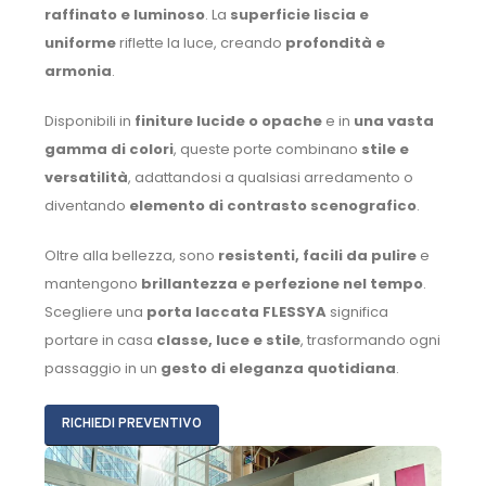
raffinato e luminoso
. La
superficie liscia e
uniforme
riflette la luce, creando
profondità e
armonia
.
Disponibili in
finiture lucide o opache
e in
una vasta
gamma di colori
, queste porte combinano
stile e
versatilità
, adattandosi a qualsiasi arredamento o
diventando
elemento di contrasto scenografico
.
Oltre alla bellezza, sono
resistenti, facili da pulire
e
mantengono
brillantezza e perfezione nel tempo
.
Scegliere una
porta laccata FLESSYA
significa
portare in casa
classe, luce e stile
, trasformando ogni
passaggio in un
gesto di eleganza quotidiana
.
RICHIEDI PREVENTIVO