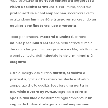
rappresentano
la perfetta sintesi tra leggerezza
visiva e solidità strutturale
. L’alluminio, con il suo
profilo sottile e contemporaneo
, incornicia il vetro
esaltandone
luminosità e trasparenza
, creando
un
equilibrio raffinato tra luce e materia
.
Ideali per ambienti
moderni e luminosi
, offrono
infinite possibilità estetiche
: vetri satinati, fumé o
decorati che garantiscono
privacy e stile
, adattandosi
a ogni contesto, dall’
industrial chic
al
minimal più
elegante
.
Oltre al design, assicurano
durata, stabilità e
praticità
, grazie all’alluminio resistente e al vetro
temperato di alta qualità. Scegliere
una porta in
alluminio e vetro by PONZIO
significa
aprire lo
spazio alla luce
e trasformare ogni ambiente in
un
segno distintivo di eleganza contemporanea.