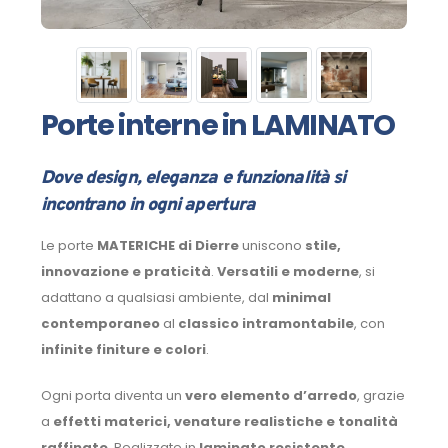
Porte interne in LAMINATO
Dove design, eleganza e funzionalità si
incontrano in ogni apertura
Le porte
MATERICHE di Dierre
uniscono
stile,
innovazione e praticità
.
Versatili e moderne
, si
adattano a qualsiasi ambiente, dal
minimal
contemporaneo
al
classico intramontabile
, con
infinite finiture e colori
.
Ogni porta diventa un
vero elemento d’arredo
, grazie
a
effetti materici, venature realistiche e tonalità
raffinate
. Realizzate in
laminato resistente
,