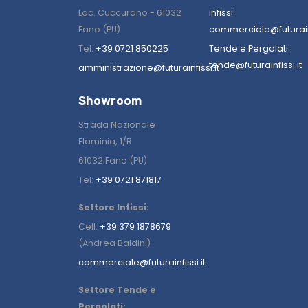
Loc. Cuccurano - 61032
Infissi:
Fano (PU)
commerciale@futurainf
Tel:
+39 0721 850225
Tende e Pergolati:
tende@futurainfissi.it
amministrazione@futurainfissi.it
Showroom
Strada Nazionale
Flaminia, 1/R
61032 Fano (PU)
Tel:
+39 0721 871817
Settore Infissi:
Cell:
+39 379 1878679
(Andrea Baldini)
commerciale@futurainfissi.it
Settore Tende e
Pergolati: