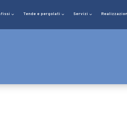
nfissi
Tende e pergolati
Servizi
Realizzazio