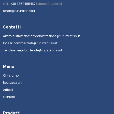
Cell:
+39 335 1485467
(Marco Crucianelli)
tende@futurainfissi.it
Contatti
Amministrazione: amministrazione@futurainfissi.it
Infissi: commerciale@futurainfissi.it
Tende e Pergolati: tende@futurainfissi.it
Menu
Chi siamo
Realizzazioni
Articoli
Contatti
Prodotti