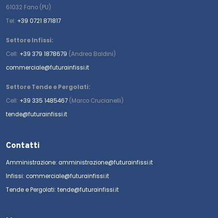
61032 Fano (PU)
Tel:
+39 0721 871817
Settore Infissi:
Cell:
+39 379 1878679
(Andrea Baldini)
commerciale@futurainfissi.it
Settore Tende e Pergolati:
Cell:
+39 335 1485467
(Marco Crucianelli)
tende@futurainfissi.it
Contatti
Amministrazione: amministrazione@futurainfissi.it
Infissi: commerciale@futurainfissi.it
Tende e Pergolati: tende@futurainfissi.it