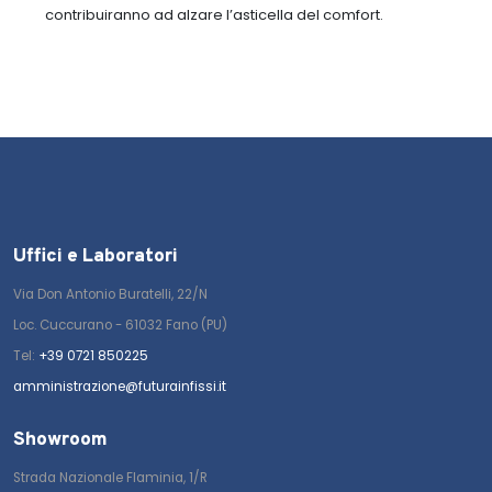
contribuiranno ad alzare l’asticella del comfort.
Uffici e Laboratori
Via Don Antonio Buratelli, 22/N
Loc. Cuccurano - 61032 Fano (PU)
Tel:
+39 0721 850225
amministrazione@futurainfissi.it
Showroom
Strada Nazionale Flaminia, 1/R