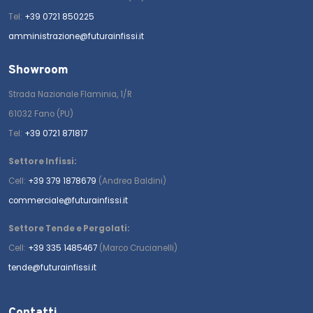
Tel:
+39 0721 850225
amministrazione@futurainfissi.it
Showroom
Strada Nazionale Flaminia, 1/R
61032 Fano (PU)
Tel:
+39 0721 871817
Settore Infissi:
Cell:
+39 379 1878679
(Andrea Baldini)
commerciale@futurainfissi.it
Settore Tende e Pergolati:
Cell:
+39 335 1485467
(Marco Crucianelli)
tende@futurainfissi.it
Contatti