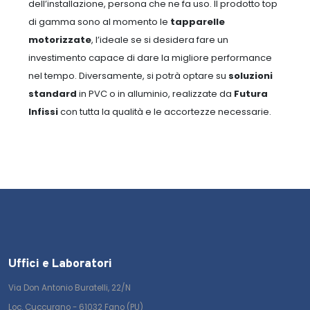
dell’installazione, persona che ne fa uso.
Il prodotto top
di gamma sono al momento le
tapparelle
motorizzate
, l’ideale se si desidera fare un
investimento capace di dare la migliore performance
nel tempo. Diversamente, si potrà optare su
soluzioni
standard
in PVC o in alluminio, realizzate da
Futura
Infissi
con tutta la qualità e le accortezze necessarie.
Uffici e Laboratori
Via Don Antonio Buratelli, 22/N
Loc. Cuccurano - 61032 Fano (PU)