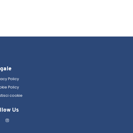
gale
vacy Policy
kie Policy
tisci cookie
llow Us