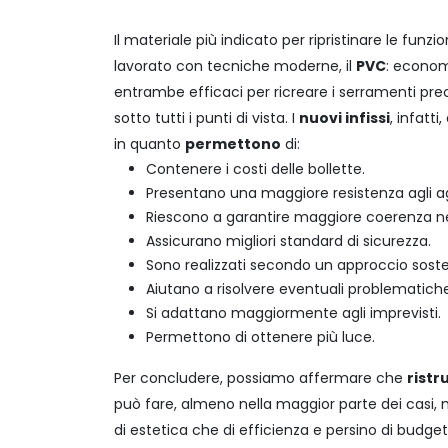
Il materiale più indicato per ripristinare le funzi
lavorato con tecniche moderne, il
PVC
: economi
entrambe efficaci per ricreare i serramenti prec
sotto tutti i punti di vista.
I
nuovi infissi
, infatt
in quanto
permettono
di:
Contenere i costi delle bollette.
Presentano una maggiore resistenza agli ag
Riescono a garantire maggiore coerenza nel
Assicurano migliori standard di sicurezza.
Sono realizzati secondo un approccio sosten
Aiutano a risolvere eventuali problematiche 
Si adattano maggiormente agli imprevisti.
Permettono di ottenere più luce.
Per concludere
, possiamo affermare che
ristr
può fare, almeno nella maggior parte dei casi, m
di estetica che di efficienza e persino di budget