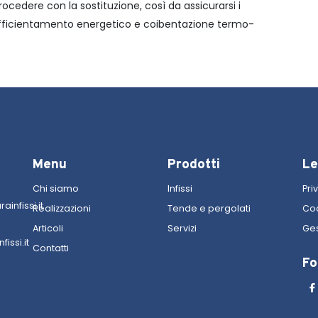
ocedere con la sostituzione, così da assicurarsi i
 efficientamento energetico e coibentazione termo-
Menu
Prodotti
Le
Chi siamo
Infissi
Pri
infissi.it
Realizzazioni
Tende e pergolati
Coo
Articoli
Servizi
Ges
issi.it
Contatti
Fo