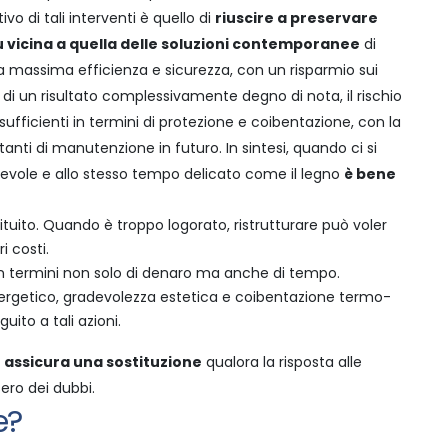
tivo di tali interventi è quello di
riuscire a preservare
più vicina a quella delle soluzioni contemporanee
di
 la massima efficienza e sicurezza, con un risparmio sui
di un risultato complessivamente degno di nota, il rischio
o sufficienti in termini di protezione e coibentazione, con la
tanti di manutenzione in futuro.
In sintesi, quando ci si
regevole e allo stesso tempo delicato come il legno
è bene
ituito. Quando è troppo logorato, ristrutturare può voler
i costi.
 in termini non solo di denaro ma anche di tempo.
energetico, gradevolezza estetica e coibentazione termo-
uito a tali azioni.
 assicura una sostituzione
qualora la risposta alle
ero dei dubbi.
e?