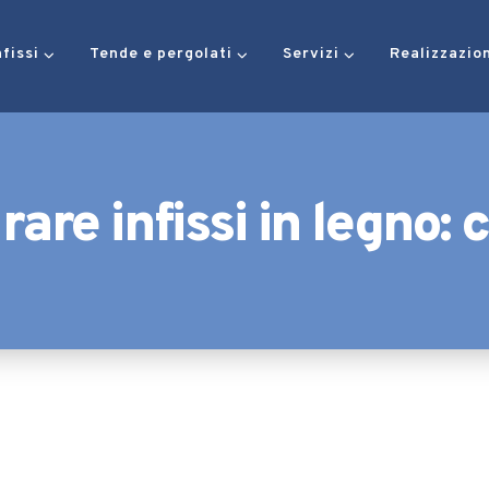
nfissi
Tende e pergolati
Servizi
Realizzazio
rare infissi in legno: