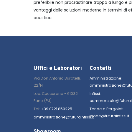
preferibile non procrastinare troppo a lungo e pr
vantaggi delle soluzioni moderne in termini di
acustica.
Uffici e Laboratori
Contatti
Via Don Antonio Buratelli,
Amministrazione:
22/N
amministrazione@futura
Loc. Cuccurano - 61032
Infissi:
Fano (PU)
commerciale@futurainf
Tel:
+39 0721 850225
Tende e Pergolati:
tende@futurainfissi.it
amministrazione@futurainfissi.it
Showroom