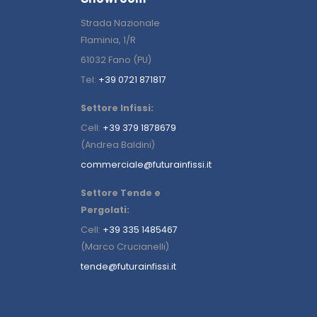
Strada Nazionale
Flaminia, 1/R
61032 Fano (PU)
Tel:
+39 0721 871817
Settore Infissi:
Cell:
+39 379 1878679
(Andrea Baldini)
commerciale@futurainfissi.it
Settore Tende e
Pergolati:
Cell:
+39 335 1485467
(Marco Crucianelli)
tende@futurainfissi.it