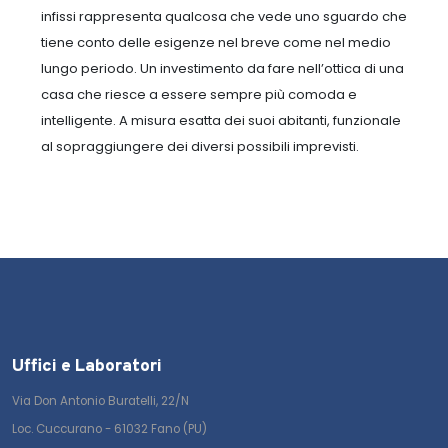
infissi rappresenta qualcosa che vede uno sguardo che
tiene conto delle esigenze nel breve come nel medio
lungo periodo.
Un investimento da fare nell’ottica di una
casa che riesce a essere sempre più comoda e
intelligente. A misura esatta dei suoi abitanti, funzionale
al sopraggiungere dei diversi possibili imprevisti.
Uffici e Laboratori
Via Don Antonio Buratelli, 22/N
Loc. Cuccurano - 61032 Fano (PU)