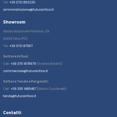
Tel:
+39 0721 850225
amministrazione@futurainfissi.it
Showroom
Strada Nazionale Flaminia, 1/R
61032 Fano (PU)
Tel:
+39 0721 871817
Settore Infissi:
Cell:
+39 379 1878679
(Andrea Baldini)
commerciale@futurainfissi.it
Settore Tende e Pergolati:
Cell:
+39 335 1485467
(Marco Crucianelli)
tende@futurainfissi.it
Contatti