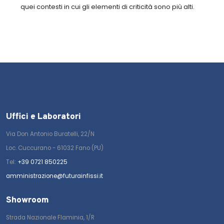
quei contesti in cui gli elementi di criticità sono più alti.
Uffici e Laboratori
Via Don Antonio Buratelli, 22/N
Loc. Cuccurano - 61032 Fano (PU)
Tel:
+39 0721 850225
amministrazione@futurainfissi.it
Showroom
Strada Nazionale Flaminia, 1/R