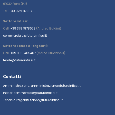
61032 Fano (PU)
Tel:
+39 0721 871817
Settore Infissi:
Cell:
+39 379 1878679
(Andrea Baldini)
commerciale@futurainfissi.it
Settore Tende e Pergolati:
Cell:
+39 335 1485467
(Marco Crucianelli)
tende@futurainfissi.it
Contatti
Amministrazione: amministrazione@futurainfissi.it
Infissi: commerciale@futurainfissi.it
Tende e Pergolati: tende@futurainfissi.it